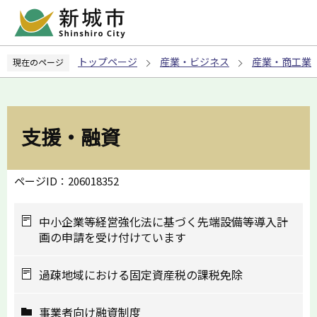
こ
の
ペ
トップページ
産業・ビジネス
産業・商工業
現在のページ
ー
ジ
の
先
支援・融資
頭
で
す
ページID：206018352
中小企業等経営強化法に基づく先端設備等導入計
画の申請を受け付けています
過疎地域における固定資産税の課税免除
事業者向け融資制度