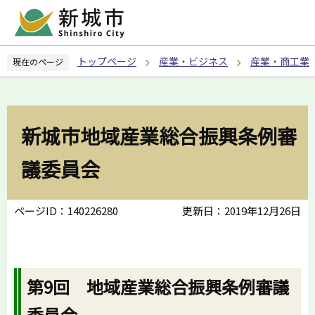
こ
の
ペ
トップページ
産業・ビジネス
産業・商工業
現在のページ
ー
ジ
の
先
新城市地域産業総合振興条例審
頭
で
議委員会
す
ページID：140226280
更新日：2019年12月26日
第9回 地域産業総合振興条例審議
委員会