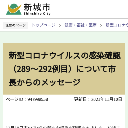
こ
の
ペ
トップページ
健康・福祉・医療
新型コロナ
現在のページ
ー
ジ
の
先
新型コロナウイルスの感染確認
頭
で
（289～292例目）について市
す
長からのメッセージ
ページID：947998558
更新日：2021年11月10日
11月10日市内で4名の新たな感染が確認されました。10歳未