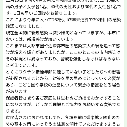
満の男子と女子各1名、40代の男性および30代の女性各1名で
す。1日も早いご回復をお祈りします。
これにより今年に入って262例、昨年来通算で292例目の感染
確認になりました。
現在全国的に新規感染は減少傾向となっていますが、本市に
おいては、新規感染が続いています。
これまでは大都市圏や近隣都市圏の感染拡大の後を追って感
染が増える傾向がありましたが、ここのところの市内感染は
その状況とは異なっており、警戒を強化しなければならない
と考えています。
とくにワクチン接種年齢に達していない子どもたちへの影響
が心配されることから、対策を早め早めにとっていく必要が
あり、こども園や学校の運営について緊急の措置をとる場合
があります。
保護者皆さまや各ご家庭には思わぬご負担をおかけすること
になりますが、どうかご理解とご協力をお願いする次第であ
ります。
市民皆さまにおかれましても、冬場を前に感染拡大防止のた
めの基本対策にいっそうの注意を傾けていただけますようお