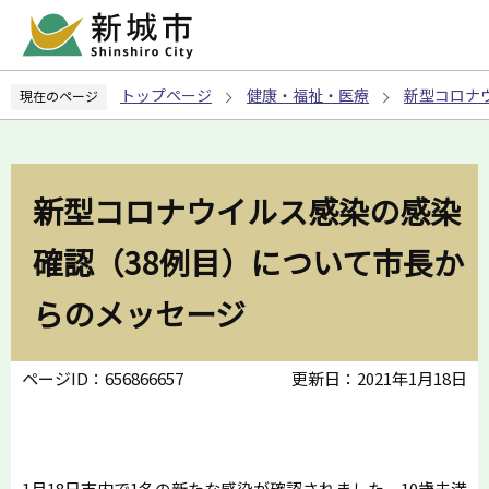
こ
の
ペ
トップページ
健康・福祉・医療
新型コロナ
現在のページ
ー
ジ
の
先
新型コロナウイルス感染の感染
頭
で
確認（38例目）について市長か
す
らのメッセージ
ページID：656866657
更新日：2021年1月18日
1月18日市内で1名の新たな感染が確認されました。10歳未満