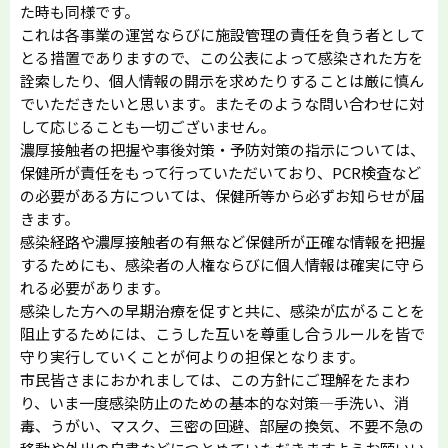
た時も同様です。
これは各事業の運営ならびに施設管理の責任を負う者として
とる措置でありますので、この公表によって感染された方を
詮索したり、個人情報の開示を求めたりすることは厳に慎ん
でいただきたいと思います。またそのような問い合わせに対
して応じることも一切ございません。
濃厚接触者の把握や事後対策・予防対策の指示については、
保健所が責任をもって行っていただいており、PCR検査など
の必要がある方については、保健所等から必ずお知らせが届
きます。
感染経路や濃厚接触者の有無など保健所が正確な情報を把握
するためにも、感染者の人権ならびに個人情報は確実に守ら
れる必要があります。
感染した方への早期治療を促すと共に、感染が広がることを
阻止するためには、こうした互いを尊重し合うルールを皆で
守り実行していくことが何よりの担保となります。
市民皆さまにおかれましては、この方針にご理解をたまわ
り、いま一度感染防止のための基本的な対策―手洗い、消
毒、うがい、マスク、三密の回避、部屋の換気、不要不急の