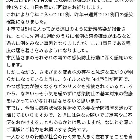
性1名です。1日も早いご回復をお祈りします。
これにより今年に入って101例、昨年来通算で131例目の感染
確認になりました。
本市では5月に入ってから連日のように新規感染が報告さ
れ、とくに先週は1週間のうちに40例の感染確認が出るなど
過去に例をみない事態となりましたが、ここ1両日である程
度の落ち着きをみるようになりました。
市民皆さまのそれぞれの場での感染防止行動に深く感謝いた
します。
しかしながら、さまざまな変異株の存在と急速な広がりが明
らかになっているように、ウイルスの動向は予測が困難で、
かつ感染力が強くなるなどのリスクも指摘されているところ
から、なおいっそう気を緩めずに感染防止の基本対策の徹底
をはかっていかなければならないと思います。
市では、今後も感染状況を見極めて必要な予防措置を迷わず
講じてまいりますので、ときには急なお願いでご迷惑やご不
便をおかけすることもあるかとは思いますが、なにとぞ深い
ご理解とご協力をお願いする次第です。
一人ひとりの行動が社会の行く末を大きく左右することを自