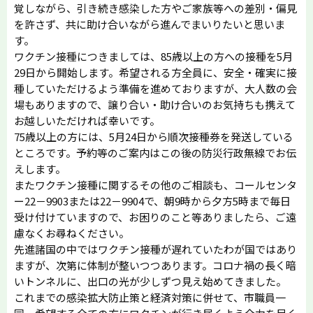
覚しながら、引き続き感染した方やご家族等への差別・偏見
を許さず、共に助け合いながら進んでまいりたいと思いま
す。
ワクチン接種につきましては、85歳以上の方への接種を5月
29日から開始します。希望される方全員に、安全・確実に接
種していただけるよう準備を進めておりますが、大人数の会
場もありますので、譲り合い・助け合いのお気持ちも携えて
お越しいただければ幸いです。
75歳以上の方には、5月24日から順次接種券を発送している
ところです。予約等のご案内はこの後の防災行政無線でお伝
えします。
またワクチン接種に関するその他のご相談も、コールセンタ
ー22－9903または22－9904で、朝9時から夕方5時まで毎日
受け付けていますので、お困りのこと等ありましたら、ご遠
慮なくお尋ねください。
先進諸国の中ではワクチン接種が遅れていたわが国ではあり
ますが、次第に体制が整いつつあります。コロナ禍の長く暗
いトンネルに、出口の光が少しずつ見え始めてきました。
これまでの感染拡大防止策と経済対策に併せて、市職員一