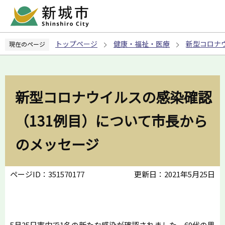
こ
の
ペ
トップページ
健康・福祉・医療
新型コロナ
現在のページ
ー
ジ
の
先
新型コロナウイルスの感染確認
頭
で
（131例目）について市長から
す
のメッセージ
ページID：351570177
更新日：2021年5月25日
5月25日市内で1名の新たな感染が確認されました。60代の男