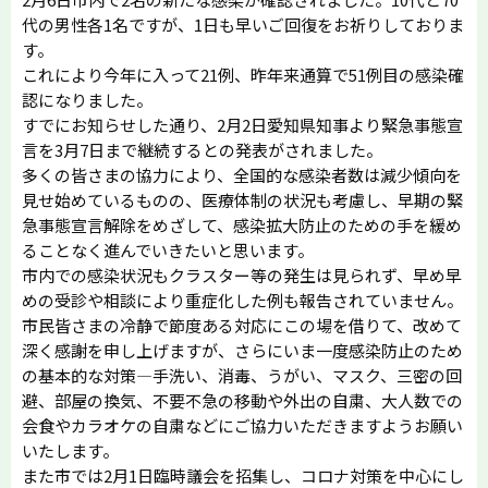
代の男性各1名ですが、1日も早いご回復をお祈りしておりま
す。
これにより今年に入って21例、昨年来通算で51例目の感染確
認になりました。
すでにお知らせした通り、2月2日愛知県知事より緊急事態宣
言を3月7日まで継続するとの発表がされました。
多くの皆さまの協力により、全国的な感染者数は減少傾向を
見せ始めているものの、医療体制の状況も考慮し、早期の緊
急事態宣言解除をめざして、感染拡大防止のための手を緩め
ることなく進んでいきたいと思います。
市内での感染状況もクラスター等の発生は見られず、早め早
めの受診や相談により重症化した例も報告されていません。
市民皆さまの冷静で節度ある対応にこの場を借りて、改めて
深く感謝を申し上げますが、さらにいま一度感染防止のため
の基本的な対策―手洗い、消毒、うがい、マスク、三密の回
避、部屋の換気、不要不急の移動や外出の自粛、大人数での
会食やカラオケの自粛などにご協力いただきますようお願い
いたします。
また市では2月1日臨時議会を招集し、コロナ対策を中心にし