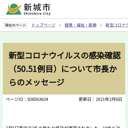
こ
の
ペ
トップページ
健康・福祉・医療
新型コロナ
現在のページ
ー
ジ
の
先
新型コロナウイルスの感染確認
頭
で
（50.51例目）について市長か
す
らのメッセージ
ページID：926563634
更新日：2021年2月6日
2月6日市内で2名の新たな感染が確認されました。10代と70