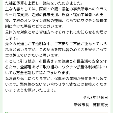
た補正予算を上程し、議決をいただきました。
主な内容としては、医療・介護・福祉の事業所等へのクラス
ター対策支援、妊婦の健康支援、飲食・宿泊事業者への支
援、学校のオンライン環境の整備、ならびにワクチン接種体
制に向けた準備などでございます。
具体的な対象となる皆様方へはそれぞれにお知らせをお届け
します。
先々の見通しが不透明な中、ご不安やご不便が重なっておら
れると思いますが、この局面を市民皆の心と力を寄せ合って
乗り越えていきたいと思います。
市として引き続き、市民皆さまの健康と市民生活の安全を守
るため、全部署あげて取り組み、ワクチン接種体制構築につ
いても万全を期して臨んでまいります。
なお繰り返しになりますが、保健所の業務が多忙をきわめて
います。緊急性のない問い合わせや苦情などはお控えくださ
いますようお願いいたします。
令和3年2月6日
新城市長 穂積亮次