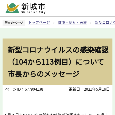
こ
の
ペ
トップページ
健康・福祉・医療
新型コロナ
現在のページ
ー
ジ
の
先
新型コロナウイルスの感染確認
頭
で
（104から113例目）について
す
市長からのメッセージ
ページID：677904138
更新日：2021年5月19日
5月19日市内で10名の新たな感染が確認されました。10歳未