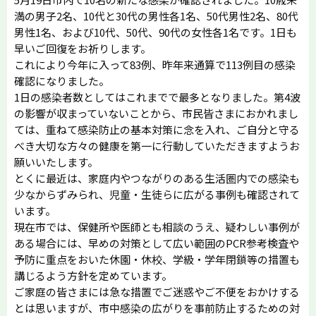
満の男子2名、10代と30代の男性各1名、50代男性2名、80代
男性1名、および10代、50代、90代の女性各1名です。1日も
早いご回復をお祈りします。
これにより今年に入って83例、昨年来通算で113例目の感染
確認になりました。
1日の感染者数としてはこれまでで最多となりました。第4波
の影響が収まっていないことから、市民皆さまにおかれまし
ては、重ねて感染防止の基本対策に念を入れ、ご自分と守る
べき大切な方々の健康を第一に行動していただきますようお
願いいたします。
とくに最近は、家庭内やつながりのある生活圏内での感染も
少なからずみられ、児童・生徒らに広がる事例も確認されて
います。
現在市では、保健所や医師とも相談のうえ、疑わしい事例が
ある場合には、早めの対策として広い範囲のPCR参考検査や
予防に重点をおいた休園・休校、学級・学年閉鎖等の措置も
講じるよう方針を定めています。
ご家庭の皆さまには急な措置でご迷惑やご不便をおかけする
とは思いますが、市中感染の広がりを事前防止するための対