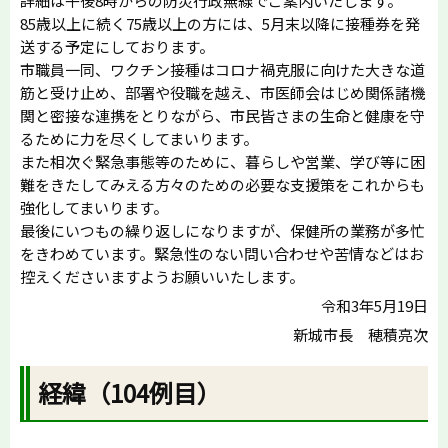
詳細は午後8時からの防災行政無線でご案内いたします。
85歳以上に続く75歳以上の方には、5月末以降に接種券を発
送する予定にしております。
市職員一同、ワクチン接種はコロナ禍克服に向けた大きな道
筋と受け止め、部署や役職を越え、市医師会はじめ関係諸機
関と密接な連携をとりながら、市民皆さまの生命と健康を守
るために力を尽くしてまいります。
また相次ぐ緊急事態等のために、暮らしや営業、学び等に困
難をきたしてみえる方々のための必要な支援策をこれからも
強化してまいります。
最後にいつもの繰り返しになりますが、保健所の業務が多忙
をきわめています。緊急性のない問い合わせや苦情などはお
控えくださいますようお願いいたします。
令和3年5月19日
新城市長 穂積亮次
経緯（104例目）