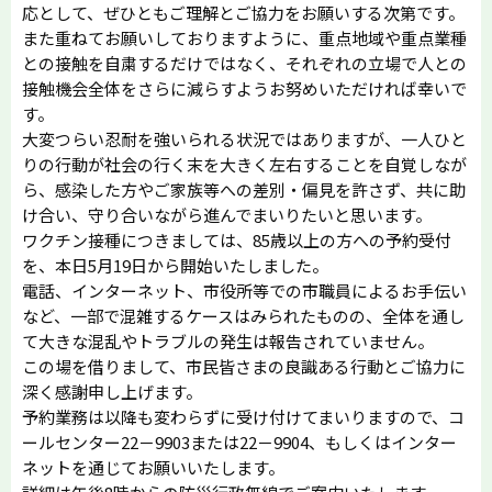
応として、ぜひともご理解とご協力をお願いする次第です。
また重ねてお願いしておりますように、重点地域や重点業種
との接触を自粛するだけではなく、それぞれの立場で人との
接触機会全体をさらに減らすようお努めいただければ幸いで
す。
大変つらい忍耐を強いられる状況ではありますが、一人ひと
りの行動が社会の行く末を大きく左右することを自覚しなが
ら、感染した方やご家族等への差別・偏見を許さず、共に助
け合い、守り合いながら進んでまいりたいと思います。
ワクチン接種につきましては、85歳以上の方への予約受付
を、本日5月19日から開始いたしました。
電話、インターネット、市役所等での市職員によるお手伝い
など、一部で混雑するケースはみられたものの、全体を通し
て大きな混乱やトラブルの発生は報告されていません。
この場を借りまして、市民皆さまの良識ある行動とご協力に
深く感謝申し上げます。
予約業務は以降も変わらずに受け付けてまいりますので、コ
ールセンター22－9903または22－9904、もしくはインター
ネットを通じてお願いいたします。