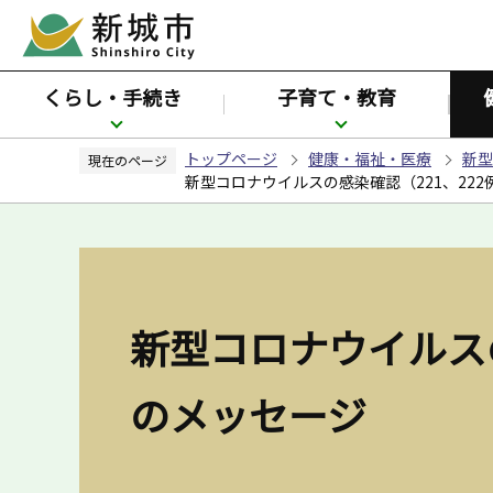
こ
の
ペ
くらし・手続き
子育て・教育
ー
ジ
トップページ
健康・福祉・医療
新型
の
現在のページ
新型コロナウイルスの感染確認（221、22
先
頭
で
す
新型コロナウイルス
のメッセージ