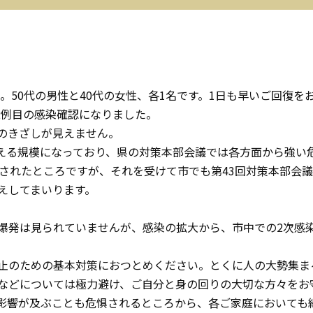
。50代の男性と40代の女性、各1名です。1日も早いご回復を
22例目の感染確認になりました。
のきざしが見えません。
超える規模になっており、県の対策本部会議では各方面から強い危
令されたところですが、それを受けて市でも第43回対策本部会
えしてまいります。
爆発は見られていませんが、感染の拡大から、市中での2次感
止のための基本対策におつとめください。とくに人の大勢集ま
などについては極力避け、ご自分と身の回りの大切な方々をお
影響が及ぶことも危惧されるところから、各ご家庭においても