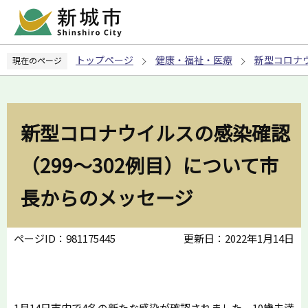
こ
の
ペ
トップページ
健康・福祉・医療
新型コロナ
現在のページ
ー
ジ
の
先
新型コロナウイルスの感染確認
頭
で
（299～302例目）について市
す
長からのメッセージ
ページID：981175445
更新日：2022年1月14日
1月14日市内で4名の新たな感染が確認されました。10歳未満