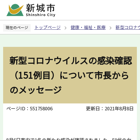
こ
の
ペ
トップページ
健康・福祉・医療
新型コロナ
現在のページ
ー
ジ
の
先
新型コロナウイルスの感染確認
頭
で
（151例目）について市長から
す
のメッセージ
ページID：551758006
更新日：2021年8月8日
8月6日市内で1名の新たな感染が確認されました。50代の女