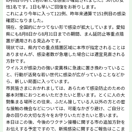
性1名です。1日も早いご回復をお祈りします。
これにより今年に入って121例、昨年来通算で151例目の感染
確認になりました。
現在、全国的にかつてない形で感染が拡大しています。愛知
県にも8月8日から8月31日までの期間、まん延防止等重点措
置が適用される見込みです。
現状では、県内での重点措置区域に本市が指定されることは
ありませんが、感染者数が急増した場合には適宜見直される
方針です。
ウイルスが感染力の強い変異株に急速に置き換わっているこ
と、行動が活発な若い世代に感染が広がっていることなどか
ら、新しい局面に入っています。
市民皆さまにおかれましては、あらためて感染防止のための
基本対策におつとめいただきたいと思います。とくに人の大
勢集まる場所との往来、ふだん接している人以外の方との密
な接触の機会などについては、可能なかぎり避け、ご自分と
身の回りの大切な方々をお守りいただきたいと思います。
本日はこの後、今後のワクチン接種に関する市の追加方針を
お伝えする予定ですので、新規感染に関するご報告はここま