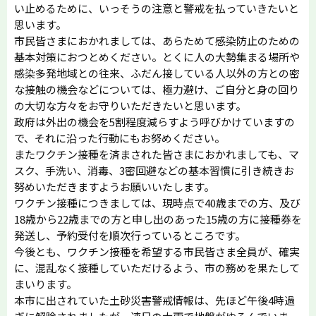
い止めるために、いっそうの注意と警戒を払っていきたいと
思います。
市民皆さまにおかれましては、あらためて感染防止のための
基本対策におつとめください。とくに人の大勢集まる場所や
感染多発地域との往来、ふだん接している人以外の方との密
な接触の機会などについては、極力避け、ご自分と身の回り
の大切な方々をお守りいただきたいと思います。
政府は外出の機会を5割程度減らすよう呼びかけていますの
で、それに沿った行動にもお努めください。
またワクチン接種を済まされた皆さまにおかれましても、マ
スク、手洗い、消毒、3密回避などの基本習慣に引き続きお
努めいただきますようお願いいたします。
ワクチン接種につきましては、現時点で40歳までの方、及び
18歳から22歳までの方と申し出のあった15歳の方に接種券を
発送し、予約受付を順次行っているところです。
今後とも、ワクチン接種を希望する市民皆さま全員が、確実
に、混乱なく接種していただけるよう、市の務めを果たして
まいります。
本市に出されていた土砂災害警戒情報は、先ほど午後4時過