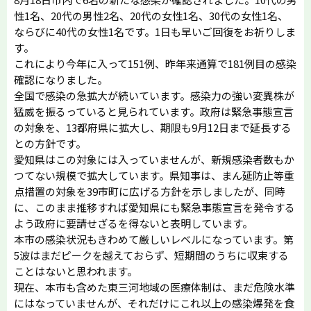
性1名、20代の男性2名、20代の女性1名、30代の女性1名、
ならびに40代の女性1名です。1日も早いご回復をお祈りしま
す。
これにより今年に入って151例、昨年来通算で181例目の感染
確認になりました。
全国で感染の急拡大が続いています。感染力の強い変異株が
猛威を振るっていると見られています。政府は緊急事態宣言
の対象を、13都府県に拡大し、期限も9月12日まで延長する
との方針です。
愛知県はこの対象には入っていませんが、新規感染者数もか
つてない規模で拡大しています。県知事は、まん延防止等重
点措置の対象を39市町に広げる方針を示しましたが、同時
に、このまま推移すれば愛知県にも緊急事態宣言を発令する
よう政府に要請せざるを得ないと表明しています。
本市の感染状況もきわめて厳しいレベルになっています。第
5波はまだピークを越えておらず、短期間のうちに収束する
ことはないと思われます。
現在、本市も含めた東三河地域の医療体制は、まだ危険水準
にはなっていませんが、それだけにこれ以上の感染爆発を食