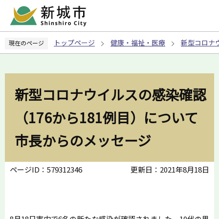
こ
の
ペ
トップページ
健康・福祉・医療
新型コロナ
現在のページ
ー
ジ
の
先
新型コロナウイルスの感染確認
頭
で
（176から181例目）について
す
市長からのメッセージ
ページID：579312346
更新日：2021年8月18日
8月18日市内で6名の新たな感染が確認されました。10代の男