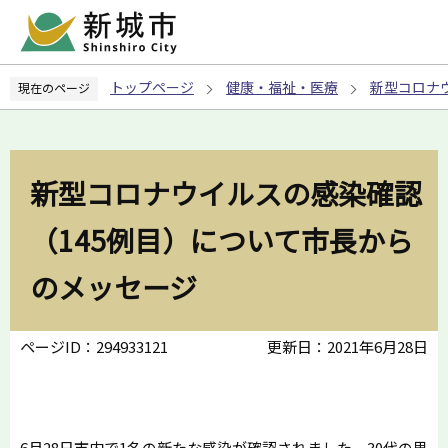
こ
の
ペ
トップページ
健康・福祉・医療
新型コロナ
現在のページ
ー
ジ
の
先
新型コロナウイルスの感染確認
頭
で
（145例目）について市長から
す
のメッセージ
ページID：294933121
更新日：2021年6月28日
6月28日市内で1名の新たな感染が確認されました。30代の男