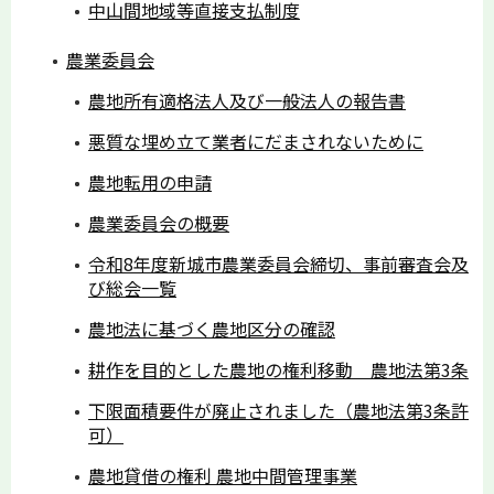
中山間地域等直接支払制度
農業委員会
農地所有適格法人及び一般法人の報告書
悪質な埋め立て業者にだまされないために
農地転用の申請
農業委員会の概要
令和8年度新城市農業委員会締切、事前審査会及
び総会一覧
農地法に基づく農地区分の確認
耕作を目的とした農地の権利移動 農地法第3条
下限面積要件が廃止されました（農地法第3条許
可）
農地貸借の権利 農地中間管理事業