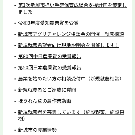
第3次新城市担い手確保育成総合支援計画を策定し
ました
令和3年度愛知農業賞を受賞
新城市アグリチャレンジ相談会の開催 就農相談
新規就農希望者向け現地説明会を開催します！
第80回中日農業賞の受賞報告
第50回日本農業賞の受賞報告
農業を始めたい方の相談受付中（新規就農相談）
新規就農者とご家族に質問
ほうれん草の農作業動画
新規就農者を募集しています（施設野菜、施設果
樹）
新城市の農業情勢