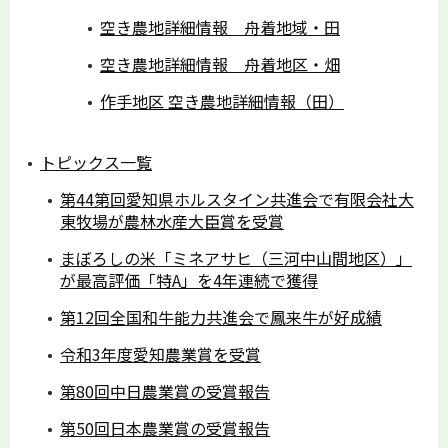
空き農地詳細情報 舟着地域・田
空き農地詳細情報 舟着地区・畑
作手地区 空き農地詳細情報（田）
トピックス一覧
第44第回愛知県ホルスタイン共進会で有限会社大
東牧場が農林水産大臣賞を受賞
まぼろしの米「ミネアサヒ（三河中山間地区）」
が最高評価「特A」を4年連続で獲得
第12回全国和牛能力共進会で鳳来牛が好成績
令和3年度愛知農業賞を受賞
第80回中日農業賞の受賞報告
第50回日本農業賞の受賞報告