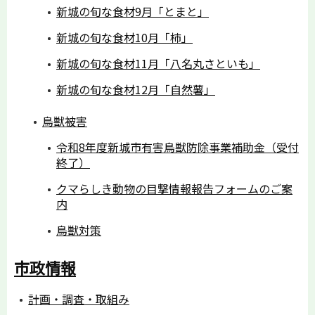
新城の旬な食材9月「とまと」
新城の旬な食材10月「柿」
新城の旬な食材11月「八名丸さといも」
新城の旬な食材12月「自然薯」
鳥獣被害
令和8年度新城市有害鳥獣防除事業補助金（受付
終了）
クマらしき動物の目撃情報報告フォームのご案
内
鳥獣対策
市政情報
計画・調査・取組み