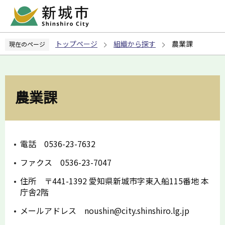
こ
の
ペ
トップページ
組織から探す
農業課
現在のページ
ー
ジ
の
先
農業課
頭
で
す
電話 0536-23-7632
ファクス 0536-23-7047
住所 〒441-1392 愛知県新城市字東入船115番地 本
庁舎2階
メールアドレス noushin@city.shinshiro.lg.jp