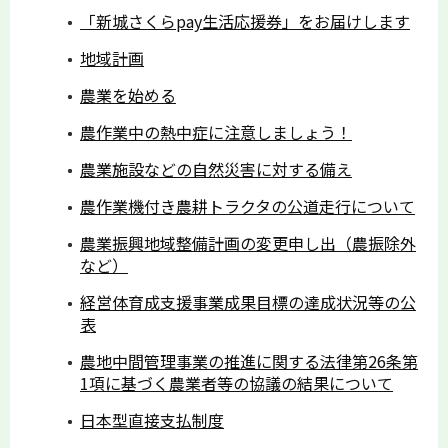
「新城さくらpay生活応援券」をお届けします
地域計画
農業を始める
農作業中の熱中症に注意しましょう！
農業施設などの自然災害に対する備え
農作業機付き農耕トラクタの公道走行について
農業振興地域整備計画の変更申し出（農振除外
など）
経営体育成支援事業成果目標の達成状況等の公
表
農地中間管理事業の推進に関する法律第26条第
1項に基づく農業者等の協議の結果について
日本型直接支払制度