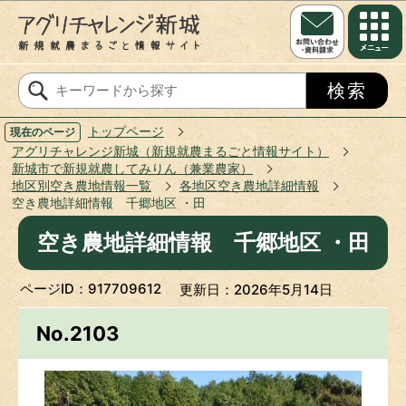
このページの本文へ移動
トップページ
現在のページ
アグリチャレンジ新城（新規就農まるごと情報サイト）
新城市で新規就農してみりん（兼業農家）
地区別空き農地情報一覧
各地区空き農地詳細情報
空き農地詳細情報 千郷地区 ・田
空き農地詳細情報 千郷地区 ・田
ページID：917709612
更新日：2026年5月14日
No.2103