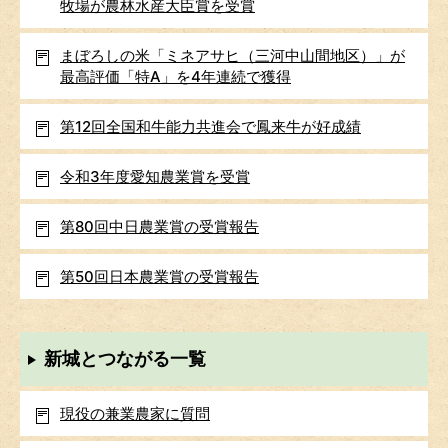
牧場が農林水産大臣賞を受賞
まぼろしの米「ミネアサヒ（三河中山間地区）」が
最高評価「特A」を4年連続で獲得
第12回全国和牛能力共進会で鳳来牛が好成績
令和3年度愛知農業賞を受賞
第80回中日農業賞の受賞報告
第50回日本農業賞の受賞報告
新城とつながる一覧
現役の兼業農家に質問