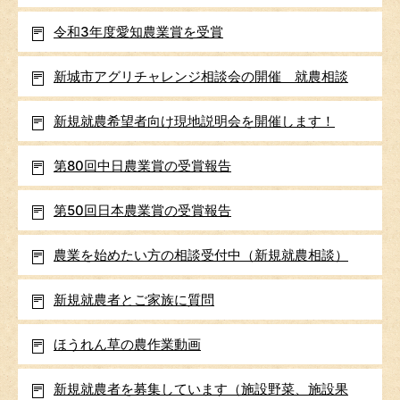
令和3年度愛知農業賞を受賞
新城市アグリチャレンジ相談会の開催 就農相談
新規就農希望者向け現地説明会を開催します！
第80回中日農業賞の受賞報告
第50回日本農業賞の受賞報告
農業を始めたい方の相談受付中（新規就農相談）
新規就農者とご家族に質問
ほうれん草の農作業動画
新規就農者を募集しています（施設野菜、施設果