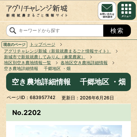
このページの本文へ移動
トップページ
現在のページ
アグリチャレンジ新城（新規就農まるごと情報サイト）
新城市で新規就農してみりん（兼業農家）
地区別空き農地情報一覧
各地区空き農地詳細情報
空き農地詳細情報 千郷地区 ・畑
空き農地詳細情報 千郷地区 ・畑
ページID：683957742
更新日：2026年6月26日
No.2202