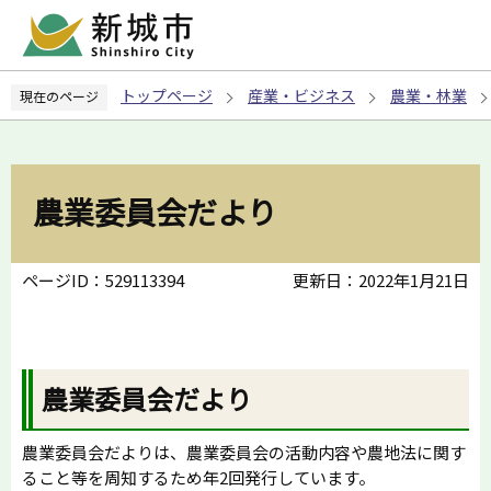
こ
の
ペ
トップページ
産業・ビジネス
農業・林業
現在のページ
ー
ジ
の
先
農業委員会だより
頭
で
す
ページID：529113394
更新日：2022年1月21日
農業委員会だより
農業委員会だよりは、農業委員会の活動内容や農地法に関す
ること等を周知するため年2回発行しています。