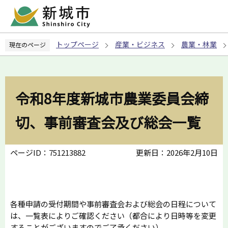
こ
の
ペ
トップページ
産業・ビジネス
農業・林業
現在のページ
ー
ジ
の
先
令和8年度新城市農業委員会締
頭
で
切、事前審査会及び総会一覧
す
ページID：751213882
更新日：2026年2月10日
各種申請の受付期間や事前審査会および総会の日程について
は、一覧表によりご確認ください（都合により日時等を変更
することがございますのでご了承ください）。