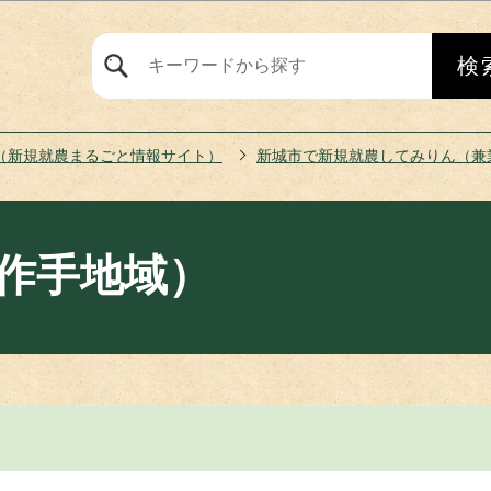
このページの本文へ移動
（新規就農まるごと情報サイト）
新城市で新規就農してみりん（兼
作手地域）