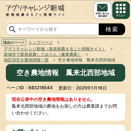
このページの本文へ移動
トップページ
現在のページ
アグリチャレンジ新城（新規就農まるごと情報サイト）
新城市で新規就農してみりん（兼業農家）
地区別空き農地情報一覧
空き農地情報 鳳来北西部地域
空き農地情報 鳳来北西部地域
ページID：683218544
更新日：2025年1月16日
現在公表中の空き農地情報はありません。
鳳来北西部地域の農地をお探しの方は農業課までお問
い合わせください。