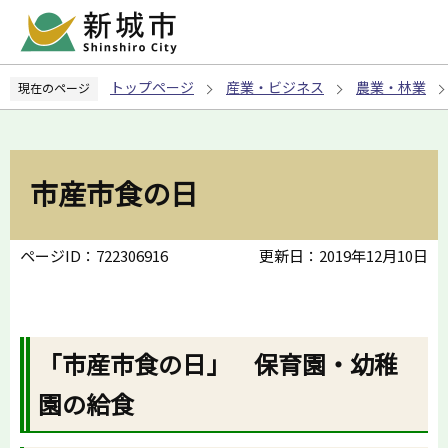
こ
の
ペ
トップページ
産業・ビジネス
農業・林業
現在のページ
ー
ジ
の
先
市産市食の日
頭
で
す
ページID：722306916
更新日：2019年12月10日
「市産市食の日」 保育園・幼稚
園の給食