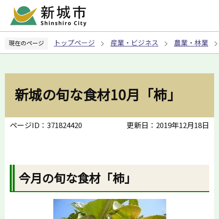
こ
の
ペ
トップページ
産業・ビジネス
農業・林業
現在のページ
ー
ジ
の
先
新城の旬な食材10月「柿」
頭
で
す
ページID：371824420
更新日：2019年12月18日
今月の旬な食材「柿」