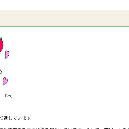
 「べ
推進しています。