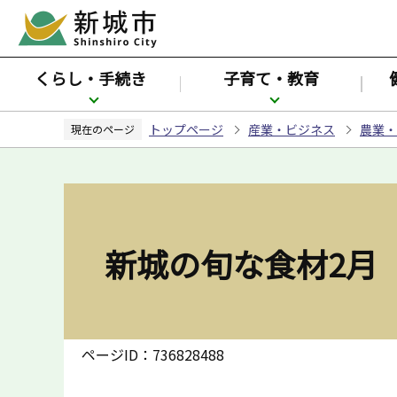
こ
の
ペ
くらし・手続き
子育て・教育
ー
ジ
トップページ
産業・ビジネス
農業・
の
現在のページ
先
頭
で
す
新城の旬な食材2月
ページID：736828488