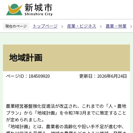
こ
の
ペ
トップページ
産業・ビジネス
農業・林業
現在のページ
ー
ジ
の
先
地域計画
頭
で
す
ページID：184509920
更新日：2026年6月24日
農業経営基盤強化促進法が改正され、これまでの「人・農地
プラン」から「地域計画」を令和7年3月までに策定すること
が定められました。
「地域計画」とは、農業者の高齢化や担い手不足が進む中、