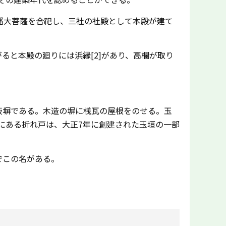
八幡大菩薩を合祀し、三社の社殿として本殿が建て
と本殿の廻りには浜縁[2]があり、高欄が取り
板塀である。木造の塀に桟瓦の屋根をのせる。玉
にある折れ戸は、大正7年に創建された玉垣の一部
でこの名がある。