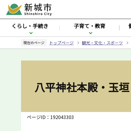
こ
の
ペ
くらし・手続き
子育て・教育
ー
ジ
トップページ
観光・文化・スポーツ
の
現在のページ
先
頭
で
す
八平神社本殿・玉垣
ページID：192043303