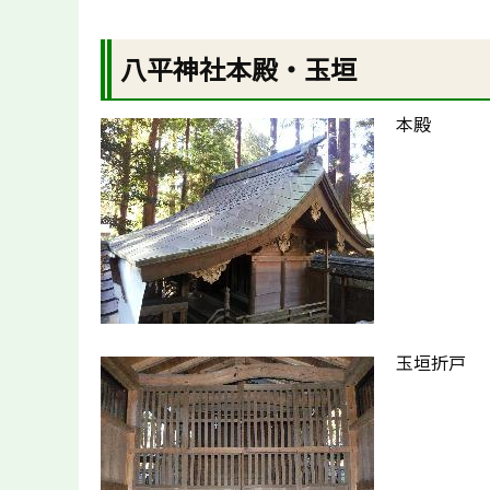
八平神社本殿・玉垣
本殿
玉垣折戸