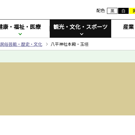
配色
健康・福祉・医療
観光・文化・スポーツ
産業
民俗芸能・歴史・文化
八平神社本殿・玉垣