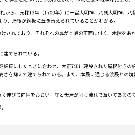
札から、元禄13年（1700年）に一宮大明神、八剣大明神、
札より、屋根が銅板に葺き替えられていることがわかる。
けされており、それぞれの扉が本殿の正面に付く。木階をあがる
に建てられている。
板葺にしたときに合わせ、大正7年に建設された屋根付きの
高さを抑えて建てられている。また、本殿に通じる渡殿との境
が長く伸びて向拝をおおい，庇と母屋が同じ流れで葺いてあるの
縁。