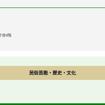
庁舎4階
民俗芸能・歴史・文化