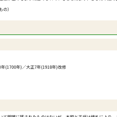
もの）
1700年)／大正7年(1918年)改修
いて明確に残されたものはないが、本殿と玉垣は棟札により、