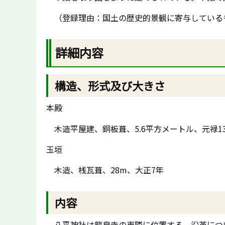
（登録理由：国土の歴史的景観に寄与している
詳細内容
構造、形式及び大きさ
本殿
木造平屋建、銅板葺、5.6平方メートル、元禄13年(
玉垣
木造、桟瓦葺、28m、大正7年
内容
八平神社は龍泉寺の東隣に位置する。沿革につ