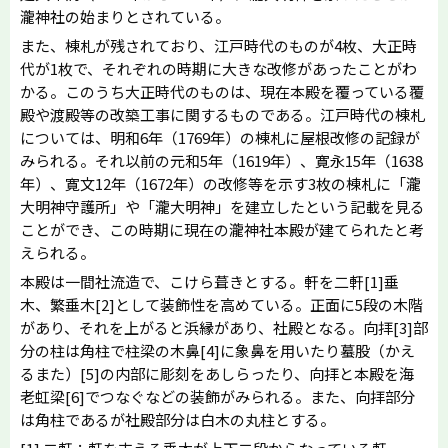
瀧神社の始まりとされている。
また、棟札が残されており、江戸時代のものが4枚、大正時
代が1枚で、それぞれの時期に大きな改修があったことがわ
かる。このうち大正時代のものは、現在本殿を覆っている覆
殿や渡殿等の改築工事に関するものである。江戸時代の棟札
については、明和6年（1769年）の棟札に屋根改修の記録が
みられる。それ以前の元和5年（1619年）、寛永15年（1638
年）、寛文12年（1672年）の改修等を示す3枚の棟札に「瀧
大明神守護所」や「瀧大明神」を建立したという記載を見る
ことができ、この時期に現在の瀧神社本殿が建てられたと考
えられる。
本殿は一間社流造で、こけら葺きとする。軒を二軒[1]垂
木、繁垂木[2]として装飾性を高めている。正面に5段の木階
があり、それを上がると浜縁があり、社殿となる。向拝[3]部
分の柱は角柱で柱梁の木鼻[4]に象鼻を用いたり蟇股（かえ
るまた）[5]の内部に彫刻をあしらったり、向拝と本殿を海
老虹梁[6]でつなぐなどの装飾がみられる。また、向拝部分
は角柱であるが社殿部分は白木の丸柱とする。