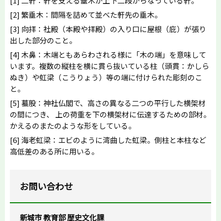
[1] 二軒：軒を支える垂木が上下二段からなっている軒。
[2] 繁垂木：間隔を詰めて並べた軒先の垂木。
[3] 向拝：社殿（本殿や拝殿）の入り口に屋根（庇）が張り
出した部分のこと。
[4] 木鼻：木端ともあらわされる様に「木の端」を意味して
います。複数の縦柱を横に貫ら抜いている柱（頭貫：かしら
ぬき）や虹梁（こうりょう）等の端に付けられた彫刻のこ
と。
[5] 蟇股：神社仏閣で、高さの異なる二つの平行した横架材
の間につき、 上の荷重を下の横架材に伝達するための部材。
かえるのまたのような形をしている。
[6] 海老虹梁：エビのように湾曲した虹梁。側柱と本柱など
高低差のある所に用いる。
お問い合わせ
新城市 教育部 歴史文化課