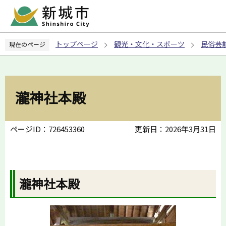
こ
の
ペ
トップページ
観光・文化・スポーツ
民俗芸
現在のページ
ー
ジ
の
先
瀧神社本殿
頭
で
す
ページID：726453360
更新日：2026年3月31日
瀧神社本殿