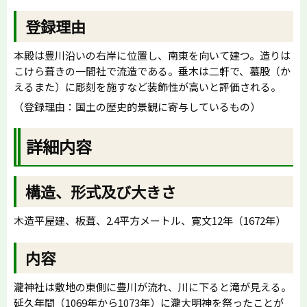
登録理由
本殿は豊川沿いの右岸に位置し、南東を向いて建つ。造りは
こけら葺きの一間社で流造である。垂木は二軒で、蟇股（か
えるまた）に彫刻を施すなど装飾性が高いと評価される。
（登録理由：国土の歴史的景観に寄与しているもの）
詳細内容
構造、形式及び大きさ
木造平屋建、板葺、2.4平方メートル、寛文12年（1672年）
内容
瀧神社は敷地の東側に豊川が流れ、川に下ると滝が見える。
延久年間（1069年から1073年）に瀧大明神を祭ったことが