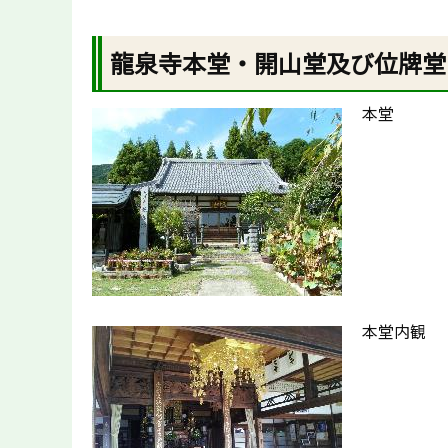
龍泉寺本堂・開山堂及び位牌堂
本堂
本堂内観