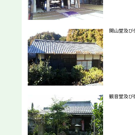
開山堂及び
観音堂及び