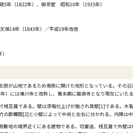
年（1822年）、御茶堂 昭和10年（1935年）
保14年（1843年）／平成19年改修
年）
北側が山地であるため南側に開けた地形となっている。その沿革
06年）には滝川寺と改称し、寛永期に龍泉寺となり現在にいた
で桟瓦葺である。壁は漆喰仕上げが施され真壁[1]である。木
竹の節欄間[2]と小壁によって中央と左右に分かれる。内陣は
側敷地の境界近くにある建物である。切妻造、桟瓦葺で外壁は