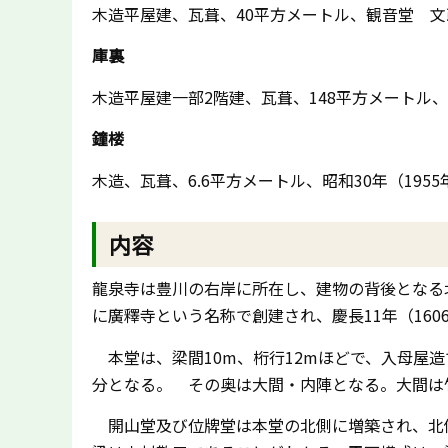
木造平屋建、瓦葺、40平方メートル、観音堂 文政5
庫裏
木造平屋建一部2階建、瓦葺、148平方メートル、天
鐘楼
木造、瓦葺、6.6平方メートル、昭和30年（1955
内容
龍泉寺は豊川の右岸に所在し、建物の背後となる
に廣釋寺という名称で創建され、慶長11年（16
本堂は、梁間10m、桁行12mほどで、入母屋造
分となる。 その奥は大間・内陣となる。大間は
開山堂及び位牌堂は本堂の北側に増築され、北