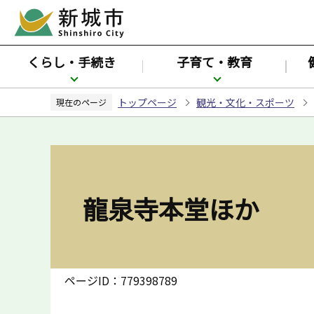
こ
の
ペ
くらし・手続き
子育て・教育
ー
ジ
トップページ
観光・文化・スポーツ
の
現在のページ
先
頭
で
す
龍泉寺本堂ほか
ページID：779398789