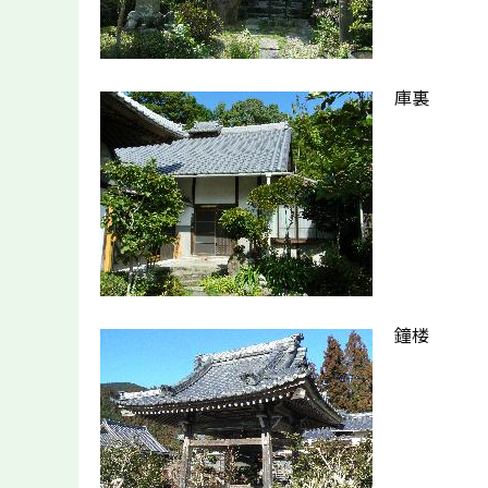
庫裏
鐘楼