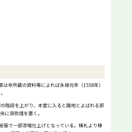
は寺所蔵の資料等によれば永禄元年（1558年）
る。
製の階段を上がり、本堂に入ると路地とよばれる部
中央に須弥壇を置く。
板張で一部漆喰仕上げとなっている。棟札より棟