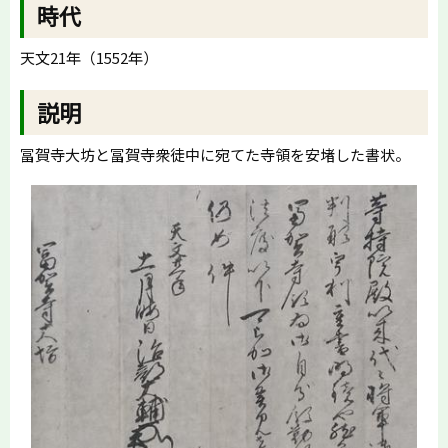
時代
天文
21
年（
1552年
）
説明
冨賀寺大坊と冨賀寺衆徒中に宛てた寺領を安堵した書状。