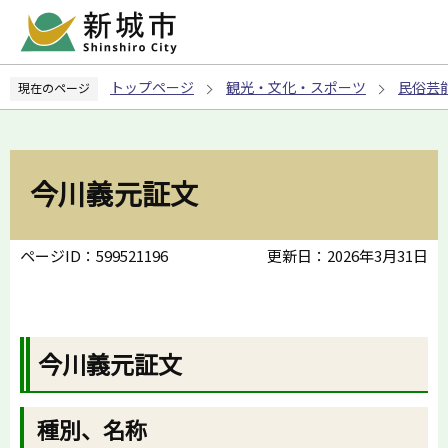
こ
の
ペ
トップページ
観光・文化・スポーツ
民俗芸
現在のページ
ー
ジ
の
先
今川義元証文
頭
で
す
ページID：599521196
更新日：2026年3月31日
今川義元証文
種別、名称