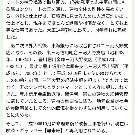
リートの柱梁構造で取り囲み、1階執務室と応接室の間にも
鉄筋コンクリートの梁を通し、建物全体の剛性を高めてい
る。外側の仕上げは、石積造に見せるために人造石洗い出し
仕上げとし、現在までほとんど剥離や損傷がなく，とても上
等な仕事であった。大正14年7月に上棟し、同年暮れに完成
した。
第二次世界大戦後、東海銀行に吸収合併されて三河大野支
店となり、その後、東三河信用組合三河大野支店（昭和38
年、1963年）、豊川信用金庫三河大野支店（平成12年、
2000年）、最後に豊川信用金庫鳳来支店三河大野出張所（平
成15年、2003年）として平成18年9月まで使い続けられた。
この80余年の間、三河大野の経済中枢を担ってきただけでは
なく、町のシンボルとランドマークとして人々に親しまれて
きた。豊川信用金庫撤退後、関係者一同この建物の維持管理
に窮していたところ、建物の重要性に鑑み、地元企業が社会
的貢献事業として文化的価値を損なわずに再利用していくこ
とに決めた。
そして、平成19年10月に修理修復と改装工事を行い，現在は
喫茶・ギャラリー【鳳来館】と再利用されている。