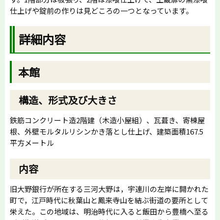
仕上げや錠前の作りは見どころの一つとなっています。
詳細内容
本館
構造、形式及び大きさ
鉄筋コンクリート造2階建（木造小屋組）、瓦葺き、寄棟屋
根、外壁モルタルリシンかき落とし仕上げ、建築面積167.5
平方メートル
内容
旧大野銀行が所在する三河大野は，宇連川の左岸に開かれた
町で，江戸時代に秋葉山と鳳来寺山を結ぶ街道の要所として
栄えた。この地域は、明治時代に入ると飯田から豊橋へ至る