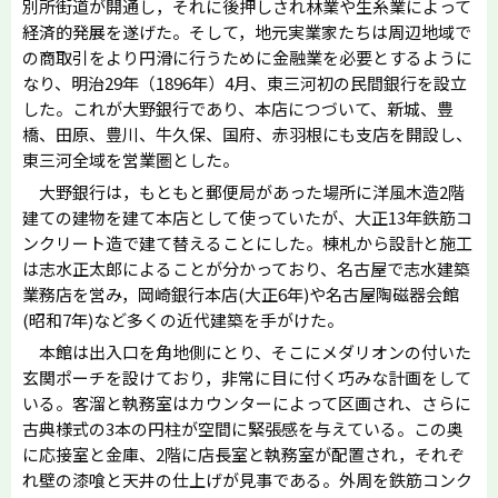
別所街道が開通し，それに後押しされ林業や生糸業によって
経済的発展を遂げた。そして，地元実業家たちは周辺地域で
の商取引をより円滑に行うために金融業を必要とするように
なり、明治29年（1896年）4月、東三河初の民間銀行を設立
した。これが大野銀行であり、本店につづいて、新城、豊
橋、田原、豊川、牛久保、国府、赤羽根にも支店を開設し、
東三河全域を営業圏とした。
大野銀行は，もともと郵便局があった場所に洋風木造2階
建ての建物を建て本店として使っていたが、大正13年鉄筋コ
ンクリート造で建て替えることにした。棟札から設計と施工
は志水正太郎によることが分かっており、名古屋で志水建築
業務店を営み，岡崎銀行本店(大正6年)や名古屋陶磁器会館
(昭和7年)など多くの近代建築を手がけた。
本館は出入口を角地側にとり、そこにメダリオンの付いた
玄関ポーチを設けており，非常に目に付く巧みな計画をして
いる。客溜と執務室はカウンターによって区画され、さらに
古典様式の3本の円柱が空間に緊張感を与えている。この奥
に応接室と金庫、2階に店長室と執務室が配置され，それぞ
れ壁の漆喰と天井の仕上げが見事である。外周を鉄筋コンク