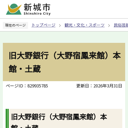
こ
の
ペ
トップページ
観光・文化・スポーツ
民俗芸
現在のページ
ー
ジ
の
先
旧大野銀行（大野宿鳳来館）本
頭
で
館・土蔵
す
ページID：829935785
更新日：2026年3月31日
旧大野銀行（大野宿鳳来館）本
館・土蔵