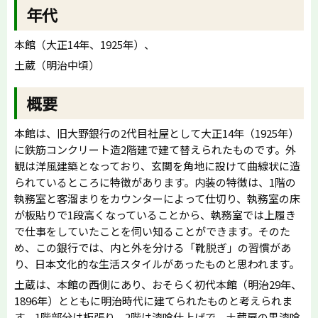
年代
本館（大正14年、1925年）、
土蔵（明治中頃）
概要
本館は、旧大野銀行の2代目社屋として大正14年（1925年）
に鉄筋コンクリート造2階建で建て替えられたものです。外
観は洋風建築となっており、玄関を角地に設けて曲線状に造
られているところに特徴があります。内装の特徴は、1階の
執務室と客溜まりをカウンターによって仕切り、執務室の床
が板貼りで1段高くなっていることから、執務室では上履き
で仕事をしていたことを伺い知ることができます。そのた
め、この銀行では、内と外を分ける「靴脱ぎ」の習慣があ
り、日本文化的な生活スタイルがあったものと思われます。
土蔵は、本館の西側にあり、おそらく初代本館（明治29年、
1896年）とともに明治時代に建てられたものと考えられま
す。1階部分は板張り、2階は漆喰仕上げで、土蔵扉の黒漆喰