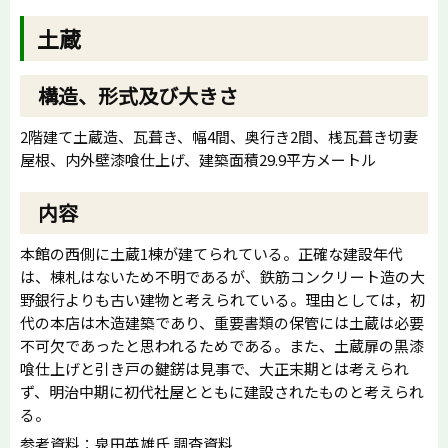
土蔵
構造、形式及び大きさ
2階建て土蔵造、瓦葺き、幅4間、奥行き2間、桟瓦葺き切妻
屋根、内外壁漆喰仕上げ、建築面積29.9平方メートル
内容
本館の西側に土蔵1棟が建てられている。正確な建設年代
は、棟札はないため不明であるが、鉄筋コンクリート造の大
野銀行よりも古い建物と考えられている。理由としては，初
代の本店は木造建築であり、重要書類の保管には土蔵は必要
不可欠であったと思われるためである。また、土蔵扉の黒漆
喰仕上げと引き戸の鍵錺は見事で、大正末期とは考えられ
ず、明治中期に初代社屋とともに建設されたものと考えられ
る。
参考資料：泉田英雄氏 調査資料