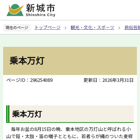
こ
の
ペ
トップページ
観光・文化・スポーツ
民俗芸
現在のページ
ー
ジ
の
先
乗本万灯
頭
で
す
ページID：296254089
更新日：2026年3月31日
乗本万灯
毎年お盆の8月15日の晩、乗本地区の万灯山と呼ばれる小
山で鉦・太鼓・笛の囃子とともに、若者らが縄のついた麦稈