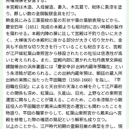
照権現像を安置する。
本宮殿は木造、入母屋造、妻入、木瓦葺で、総体に黒漆を塗
り、夥しい数の金銅製錺金具を打つ。
飾金具にみる三葉葵紋の茎の形状や葉の葉脈表現などから、
慶安四年（1651）完成の本殿よりも相対的に古い時期の製作
を窺わせる。本殿内陣の扉に比して宮殿は不釣り合いに大き
く、大棟後方の本殿桁に掛かる部分が大きく切り欠かれ、金
具も不自然な切り欠きを行っていることも総合すると、宮殿
が江戸城紅葉山東照宮から移設されたとの社伝は信憑性が高
いと考えられる。また、空殿内部に置かれた牡丹唐草文蒔絵
螺鈿帳台の浜床裏面には「慶安辛卯 出納内蔵年預職在」とい
う朱漆銘が認められる。この出納内蔵年預は、朝廷の蔵人所
出納の実務に当たった平田職忠（1580-1660）を指し、『平
田職在日記』によると天台宗の天海との縁を介して江戸幕府
との関係も深め、紅葉山、久能山、日光、上野などの東照宮
遷宮に関与したことが窺える。このため、この朱漆銘から朝
廷役人の平田職忠が鳳来山東照宮の遷宮にも関わったことを
物語り、平田の職掌からして、紅葉山東照宮から鳳来山へ宮
殿を移管した際の確認の銘記という解釈も成り立つ。
以上のことから、江戸時代初期の霊廟荘厳の典型を示し、現