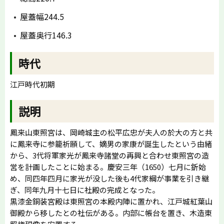
屋蓋幅244.5
屋蓋奥行146.3
時代
江戸時代初期
説明
鳳来山東照宮は、岡崎城主の松平広忠が夫人の於大の方と共
に鳳来寺に参籠祈願して、嫡男の家康が誕生したという由緒
から、3代将軍家光が鳳来寺諸堂の再興と合わせ東照宮の造
営を計画したことに始まる。慶安三年（1650）七月に釿始
め、同四年四月に家光が没した後も4代家綱が事業を引き継
ぎ、同年九月十七日に社殿の完成となった。
黒漆金銅装宮殿は東照宮の本殿内陣に置かれ、江戸城紅葉山
御殿から移したとの社伝がある。内部に帳台を置き、木造東