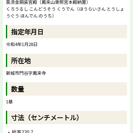
黒漆金銅装宮殿（鳳来山東照宮本殿納置）
くろうるし こんどうそう くうでん（ほうらいさん とうしょ
うぐう ほんでん のうち）
指定年月日
令和4年1月28日
所在地
新城市門谷字鳳来寺
数量
1基
寸法（センチメートル）
総高220.7