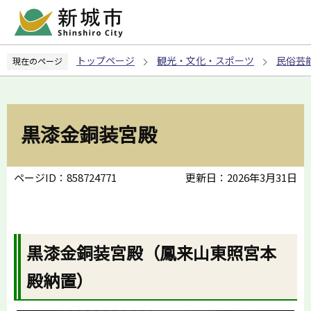
こ
の
ペ
トップページ
観光・文化・スポーツ
民俗芸
現在のページ
ー
ジ
の
先
黒漆金銅装宮殿
頭
で
す
ページID：858724771
更新日：2026年3月31日
黒漆金銅装宮殿（鳳来山東照宮本
殿納置）