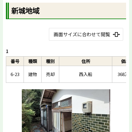
新城地域
画面サイズに合わせて閲覧
1
番号
種類
種別
住所
価格
6-23
建物
売却
西入船
368万