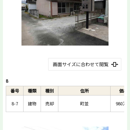
画面サイズに合わせて閲覧
8
番号
種類
種別
住所
価格
8-7
建物
売却
町並
980万