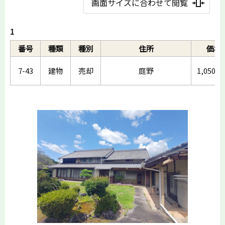
画面サイズに合わせて閲覧
1
番号
種類
種別
住所
価格
7-43
建物
売却
庭野
1,050