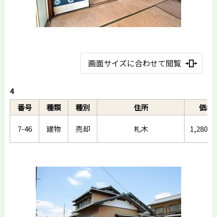
画面サイズに合わせて閲覧
4
番号
種類
種別
住所
価格
7-46
建物
売却
札木
1,280