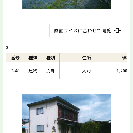
画面サイズに合わせて閲覧
3
番号
種類
種別
住所
価格
7-40
建物
売却
大海
1,200