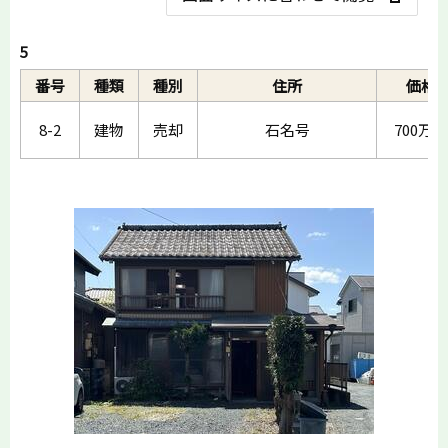
5
番号
種類
種別
住所
価格
8-2
建物
売却
石名号
700万円