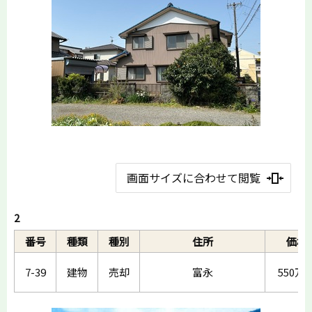
画面サイズに合わせて閲覧
2
番号
種類
種別
住所
価格
7-39
建物
売却
富永
550万