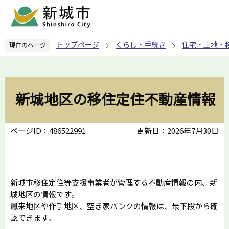
こ
の
ペ
トップページ
くらし・手続き
住宅・土地・
現在のページ
ー
ジ
の
先
新城地区の移住定住不動産情報
頭
で
す
ページID：486522991
更新日：2026年7月30日
新城市移住定住等支援事業者が管理する不動産情報の内、新
城地区の情報です。
鳳来地区や作手地区、空き家バンクの情報は、最下段から確
認できます。