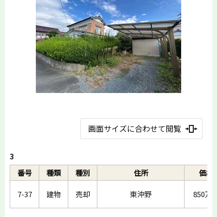
画面サイズに合わせて閲覧
3
番号
種類
種別
住所
価格
7-37
建物
売却
東沖野
850万