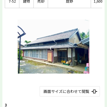
7-52
建物
売却
庭野
1,600
画面サイズに合わせて閲覧
3