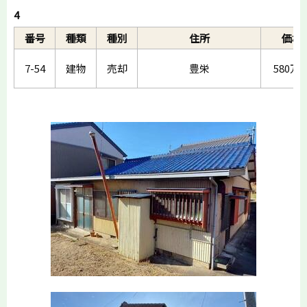
4
番号
種類
種別
住所
価格
7-54
建物
売却
豊栄
580万