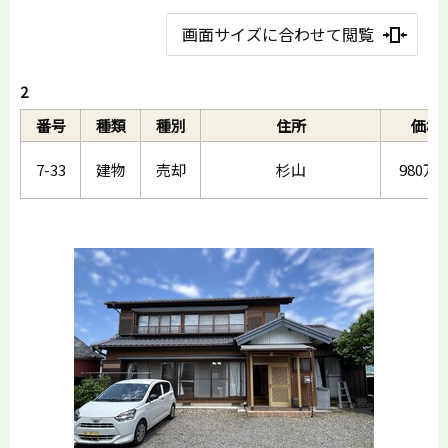
画面サイズに合わせて閲覧
2
番号
種類
種別
住所
価格
7-33
建物
売却
杉山
980万