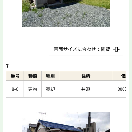
画面サイズに合わせて閲覧
7
番号
種類
種別
住所
価格
8-6
建物
売却
井道
300万