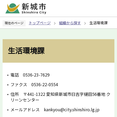
こ
の
ペ
トップページ
組織から探す
生活環境課
現在のページ
ー
ジ
の
先
生活環境課
頭
で
す
電話 0536-23-7629
ファクス 0536-22-0554
住所 〒441-1322 愛知県新城市日吉字樋田56番地 ク
リーンセンター
メールアドレス kankyou@city.shinshiro.lg.jp