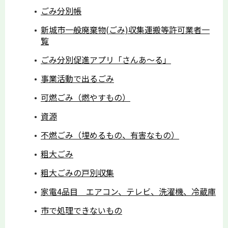
ごみ分別帳
新城市一般廃棄物(ごみ)収集運搬等許可業者一
覧
ごみ分別促進アプリ「さんあ～る」
事業活動で出るごみ
可燃ごみ（燃やすもの）
資源
不燃ごみ（埋めるもの、有害なもの）
粗大ごみ
粗大ごみの戸別収集
家電4品目 エアコン、テレビ、洗濯機、冷蔵庫
市で処理できないもの