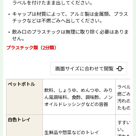
ラベルを付けたまま出してください。
キャップは材質によって、アルミ製は金属類、プラス
チックなどは不燃ごみへ出してください。
飲み口のプラスチックは無理に取り除く必要はありま
せん。
プラスチック類（2分類）
画面サイズに合わせて閲覧
ペットボトル
ラベルと
飲料、しょうゆ、めんつゆ、みり
燃ごみに
ん風調味料、食酢、調味酢、ノン
汚れのひ
オイルドレッシングなどの容器
たものな
白色トレイ
すすいで
い。
生鮮品や惣菜などのトレイ