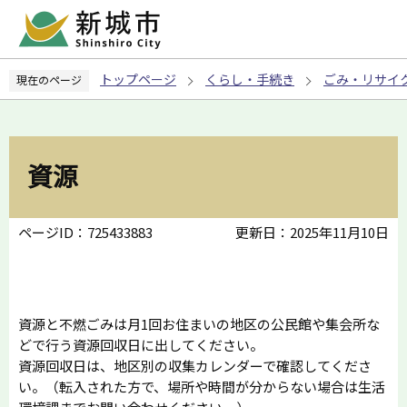
こ
の
ペ
トップページ
くらし・手続き
ごみ・リサイ
現在のページ
ー
ジ
の
先
資源
頭
で
す
ページID：725433883
更新日：2025年11月10日
資源と不燃ごみは月1回お住まいの地区の公民館や集会所な
どで行う資源回収日に出してください。
資源回収日は、地区別の収集カレンダーで確認してくださ
い。（転入された方で、場所や時間が分からない場合は生活