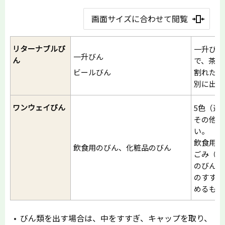
画面サイズに合わせて閲覧
リターナブルび
一升びん
一升びん
ん
で、茶色
ビールびん
割れたび
別に出し
ワンウェイびん
5色（透
その他）
い。
飲食用、
飲食用のびん、化粧品のびん
ごみ（埋
のびんな
のすすげ
めるもの
びん類を出す場合は、中をすすぎ、キャップを取り、