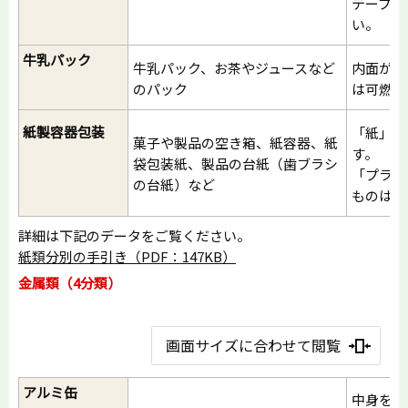
テープな
い。
牛乳パック
牛乳パック、お茶やジュースなど
内面がア
のパック
は可燃ご
紙製容器包装
「紙」の
菓子や製品の空き箱、紙容器、紙
す。
袋包装紙、製品の台紙（歯ブラシ
「プラ」
の台紙）など
ものは可
詳細は下記のデータをご覧ください。
紙類分別の手引き（PDF：147KB）
金属類（4分類）
画面サイズに合わせて閲覧
アルミ缶
中身を使