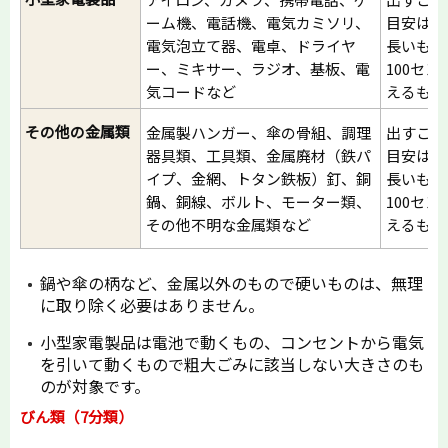
ーム機、電話機、電気カミソリ、
目安は、
電気泡立て器、電卓、ドライヤ
長いもの
ー、ミキサー、ラジオ、基板、電
100セ
気コードなど
えるもの
その他の金属類
金属製ハンガー、傘の骨組、調理
出すこと
器具類、工具類、金属廃材（鉄パ
目安は、
イプ、金網、トタン鉄板）釘、銅
長いもの
鍋、銅線、ボルト、モーター類、
100セ
その他不明な金属類など
えるもの
鍋や傘の柄など、金属以外のもので硬いものは、無理
に取り除く必要はありません。
小型家電製品は電池で動くもの、コンセントから電気
を引いて動くもので粗大ごみに該当しない大きさのも
のが対象です。
びん類（7分類）