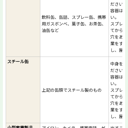
ださい。
容器はつ
飲料缶、缶詰、スプレー缶、携帯
い。
用ガスボンベ、菓子缶、お茶缶、
スプレー
油缶など
てから出
穴をあけ
業をする
し、屋外
スチール缶
中身を使
ださい。
容器はつ
い。
上記の缶類でスチール製のもの
スプレー
てから出
穴をあけ
業をする
し、屋外
小型家電製品
アイロン、カメラ、携帯電話、ゲ
出すこと