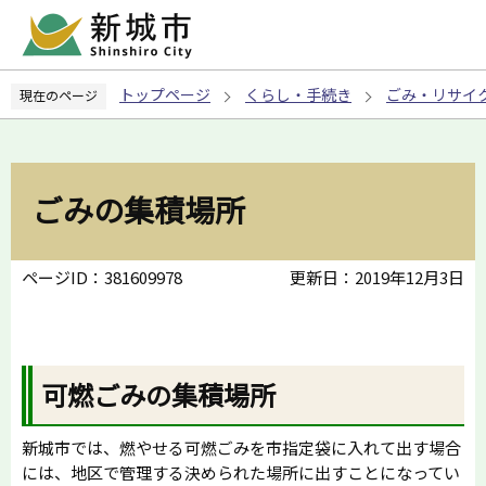
こ
の
ペ
トップページ
くらし・手続き
ごみ・リサイ
現在のページ
ー
ジ
の
先
ごみの集積場所
頭
で
す
ページID：381609978
更新日：2019年12月3日
可燃ごみの集積場所
新城市では、燃やせる可燃ごみを市指定袋に入れて出す場合
には、地区で管理する決められた場所に出すことになってい