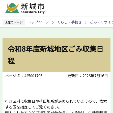
こ
の
ペ
トップページ
くらし・手続き
ごみ・リサイ
現在のページ
ー
ジ
の
先
令和8年度新城地区ごみ収集日
頭
で
程
す
ページID：425001795
更新日：2026年7月16日
行政区別に収集日や排出場所が決められていますので、検索
する区を指定してご覧ください。
転入された方などで行政区が分からない場合は、生活環境課