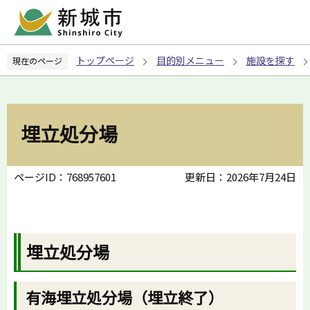
こ
の
ペ
トップページ
目的別メニュー
施設を探す
現在のページ
ー
ジ
の
先
埋立処分場
頭
で
す
ページID：768957601
更新日：2026年7月24日
埋立処分場
有海埋立処分場（埋立終了）