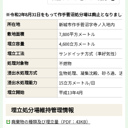
※令和2年8月31日をもって作手菅沼処分場は廃止となりました
所在地
新城市作手菅沼字寺ノ入地内
敷地面積
7,800平方メートル
埋立容量
4,600立方メートル
埋立工法
サンドイッチ方式（準好気性）
処理対象物
不燃物
浸出水処理方式
生物処理、凝集沈殿、砂ろ過、活性
浸出水処理能力
15立方メートル/日
埋立開始
平成13年4月
埋立処分場維持管理情報
廃棄物の種類及び埋立量（PDF：43KB）