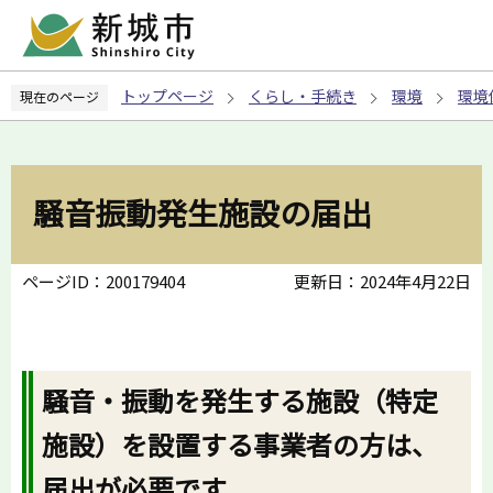
こ
の
ペ
トップページ
くらし・手続き
環境
環境
現在のページ
ー
ジ
の
先
騒音振動発生施設の届出
頭
で
す
ページID：200179404
更新日：2024年4月22日
騒音・振動を発生する施設（特定
施設）を設置する事業者の方は、
届出が必要です