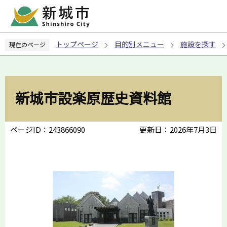
こ
の
ペ
トップページ
目的別メニュー
施設を探す
現在のページ
ー
ジ
の
先
新城市設楽原歴史資料館
頭
で
す
ページID：243866090
更新日：2026年7月3日