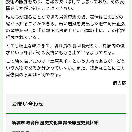
技術の限界もあり、岩瀬の姿はぼけてしまっており、その表
情をうかがい知ることはできない。
私たちが知ることができる岩瀬忠震の姿、表情はこの1枚の
絵から知ることができる。若い岩瀬を見出した老中阿部正弘
の業績を記した『阿部正弘事蹟』という本の中に、この絵が
掲載されている。
とても端正な顔つきで、切れ長の眼は眼光鋭く、幕府内の俊
才という評価がその表情にも浮き出ているようである。
この絵を描いたのは「土屋秀禾」という人物であるが、どう
いう人物であるか分かっていない。また、残念なことにこの
肖像画の原本は不明である。
個人蔵
お問い合わせ
新城市 教育部 歴史文化課 設楽原歴史資料館