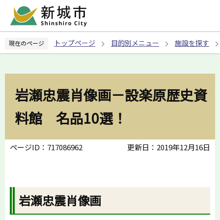
こ
の
ペ
トップページ
目的別メニュー
施設を探す
現在のページ
ー
ジ
の
先
岩瀬忠震肖像画－設楽原歴史資
頭
で
料館 名品10選！
す
ページID：717086962
更新日：2019年12月16日
岩瀬忠震肖像画