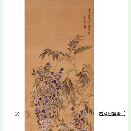
岩瀬忠震筆【藤
10