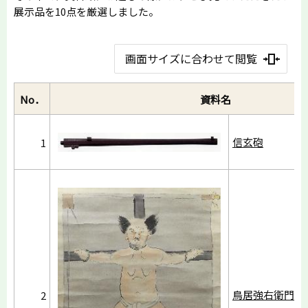
展示品を10点を厳選しました。
画面サイズに合わせて閲覧
No．
資料名
信玄砲
1
鳥居強右衛門磔
2