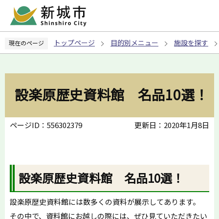
こ
の
ペ
トップページ
目的別メニュー
施設を探す
現在のページ
ー
ジ
の
先
設楽原歴史資料館 名品10選！
頭
で
す
ページID：556302379
更新日：2020年1月8日
設楽原歴史資料館 名品10選！
設楽原歴史資料館には数多くの資料が展示してあります。
その中で、資料館にお越しの際には、ぜひ見ていただきたい