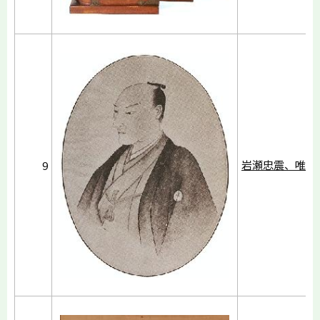
岩瀬忠震、唯一
9