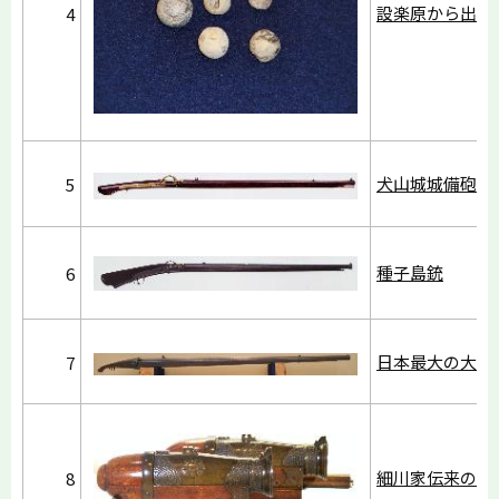
設楽原から出土
4
犬山城城備砲
5
種子島銃
6
日本最大の大鉄
7
細川家伝来の火
8