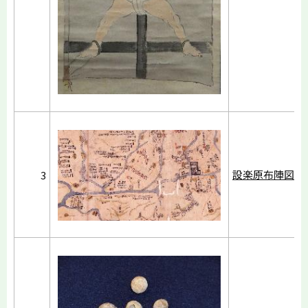
設楽原布陣図
3