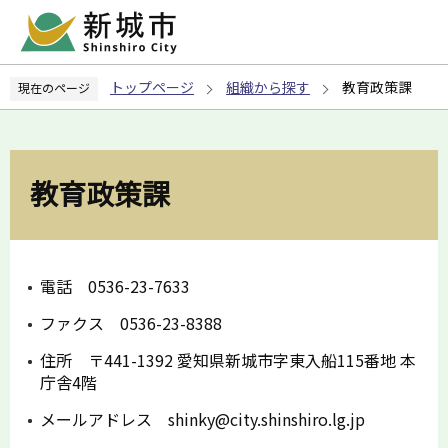
こ
の
ペ
トップページ
組織から探す
教育政策課
現在のページ
ー
ジ
の
先
教育政策課
頭
で
す
電話 0536-23-7633
ファクス 0536-23-8388
住所 〒441-1392 愛知県新城市字東入船115番地 本
庁舎4階
メールアドレス shinky@city.shinshiro.lg.jp