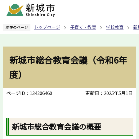
こ
の
ペ
トップページ
子育て・教育
学校教育
新
現在のページ
ー
ジ
の
先
新城市総合教育会議（令和6年
頭
で
度）
す
ページID：134206460
更新日：2025年5月1日
新城市総合教育会議の概要