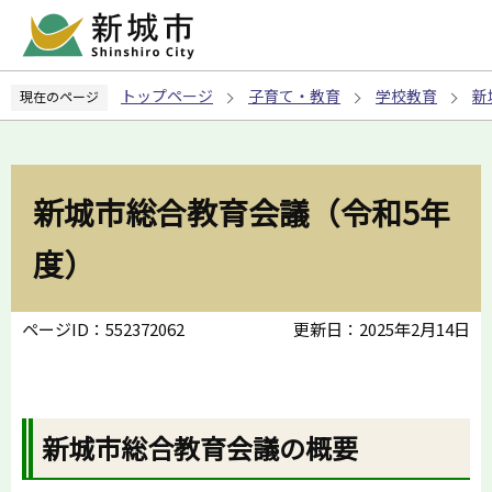
こ
の
ペ
トップページ
子育て・教育
学校教育
新
現在のページ
ー
ジ
の
先
新城市総合教育会議（令和5年
頭
で
度）
す
ページID：552372062
更新日：2025年2月14日
新城市総合教育会議の概要