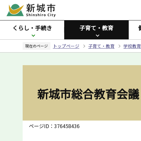
こ
の
ペ
くらし・手続き
子育て・教育
ー
ジ
トップページ
子育て・教育
学校教育
の
現在のページ
先
頭
で
す
新城市総合教育会議
ページID：376458436