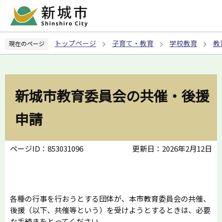
こ
の
ペ
トップページ
子育て・教育
学校教育
教
現在のページ
ー
ジ
の
先
新城市教育委員会の共催・後援
頭
で
申請
す
ページID：853031096
更新日：2026年2月12日
各種の行事を行おうとする団体が、本市教育委員会の共催、
後援（以下、共催等という）を受けようとするときは、必要
な手続きをとってください。