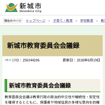
こ
の
ペ
トップページ
子育て・教育
学校教育
教
現在のページ
ー
ジ
の
先
新城市教育委員会会議録
頭
で
す
ページID：256344106
更新日：2026年6月19日
新城市教育委員会会議録
教育委員会会議は教育行政の政治的中立性や継続性・安定性
を確保するとともに、保護者や地域住民の多様な意向を的確