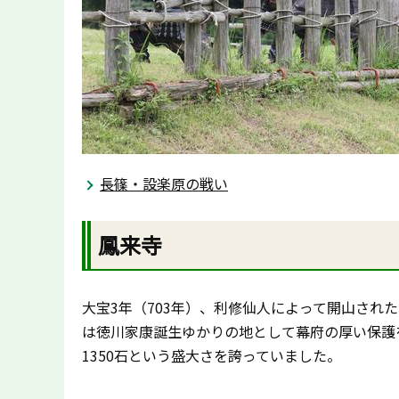
長篠・設楽原の戦い
鳳来寺
大宝3年（703年）、利修仙人によって開山され
は徳川家康誕生ゆかりの地として幕府の厚い保護
1350石という盛大さを誇っていました。