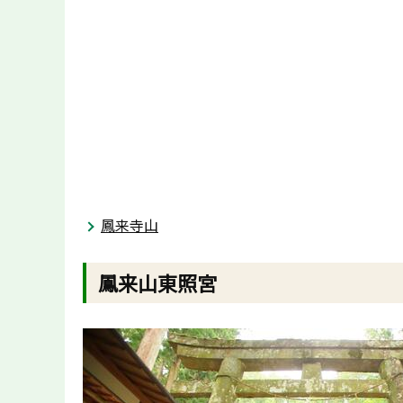
鳳来寺山
鳳来山東照宮