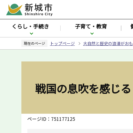
こ
の
ペ
くらし・手続き
子育て・教育
ー
ジ
トップページ
大自然と歴史の浪漫がおも
の
現在のページ
先
頭
で
す
戦国の息吹を感じる
ページID：751177125