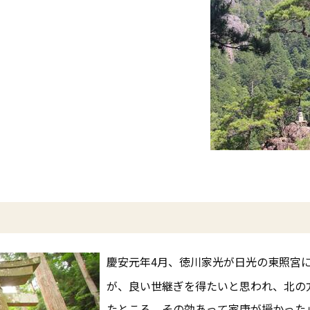
慶安元年4月、徳川家光が日光の東照宮
が、良い世継ぎを得たいと思われ、北の
たところ、その効あって家康が授かった