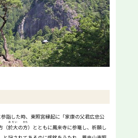
に参詣した時、東照宮縁起に「家康の父君広忠公
おだい
かた
方（
於大
の
方
）とともに鳳来寺に参篭し、祈願し
」と記されてあるのに感銘をうたれ、鳳来山東照