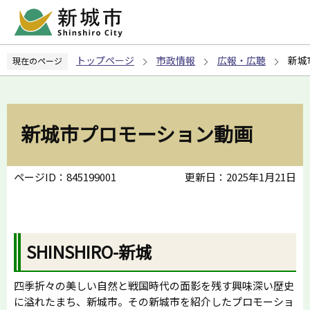
こ
の
ペ
トップページ
市政情報
広報・広聴
新城
現在のページ
ー
ジ
の
先
新城市プロモーション動画
頭
で
す
ページID：845199001
更新日：2025年1月21日
SHINSHIRO-新城
四季折々の美しい自然と戦国時代の面影を残す興味深い歴史
に溢れたまち、新城市。その新城市を紹介したプロモーショ