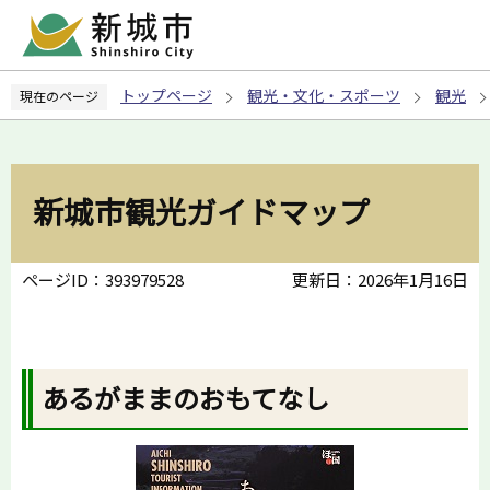
こ
の
ペ
トップページ
観光・文化・スポーツ
観光
現在のページ
ー
ジ
の
先
新城市観光ガイドマップ
頭
で
す
ページID：393979528
更新日：2026年1月16日
あるがままのおもてなし